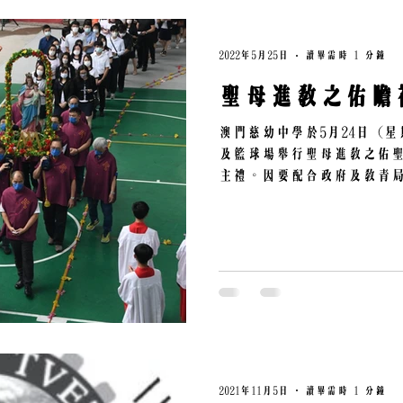
2022年5月25日
讀畢需時 1 分鐘
聖母進教之佑瞻禮
澳門慈幼中學於5月24日 (
及籃球場舉行聖母進教之佑
主禮。因要配合政府及教青
年一樣，在參與人數上設有
生參與。 是次巡遊的參與者
學教友學生、校...
2021年11月5日
讀畢需時 1 分鐘