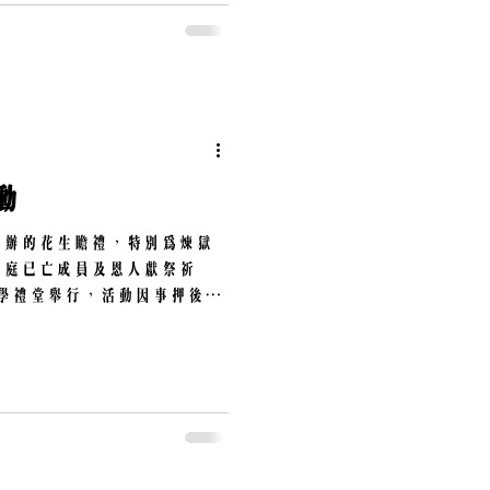
動
舉辦的花生瞻禮，特別為煉獄
家庭已亡成員及恩人獻祭祈
中學禮堂舉行，活動因事押後，
員一起舉行。 時間如下： 晚
舉行逾越聖祭...