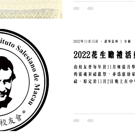
2022年11月15日
讀畢需時 1 分鐘
2022花生瞻禮活
由校友會每年於11月煉靈月
的靈魂祈禱獻祭，亦為慈幼
禱。原定於11月2日晚上在
改於11月25日與慈幼家庭成
上7時半頌唸玫瑰經 晚上8時