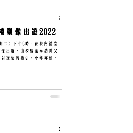
聖像出遊2022
星期二) 下午5時，在校內禮堂
聖像出遊，由校監葉泰浩神父
局對疫情的指引，今年亦如往
上限，故只能限額接待友校師
分別有：慈幼中學教職員、中