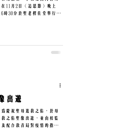
在11月2日（追思節）晚上擧
6時30分於聖老楞佐堂舉行。
玫瑰經 19:00開始由周伯輝神
像出遊
5時，為慶祝聖母進教之佑，於母
進教之佑聖像出遊，並由校監
校及配合教青局對疫情的指引
上限，故未能接待友校師生參