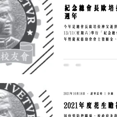
紀念總會長歐培
週年
今年是總會長歐培拉神父逝
13/11(星期六)舉行「紀
年暨慶祝慈幼會會士發願金
入會金、 銀禧」慶典分兩部份
培拉神父逝世一百週年暨新書發
-2:30，...
2021年10月18日
讀畢需時 1 分鐘
2021年度花生瞻
因疫情防控關係，按政府及