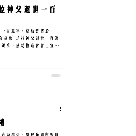
拉神父逝世一百
世一百週年，慈幼會將於
念總會長歐 培拉神父逝世一百週
、銀禧、慈幼協進會會士宣誓
: (一)培育聚會 總會長歐
佈會，當日下午1:30-
禮
教青局指引，學校範圍內暫時