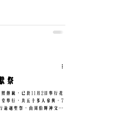
禮獻祭
照傳統，已於11月2日舉行花
堂舉行，共五十多人參與。7
行逾越聖祭，由周伯輝神父主
父、及葉泰浩神父共祭。為慈
人獻祭祈禱。向上主祈禱，望