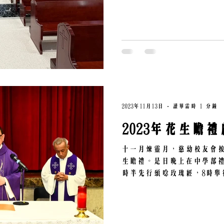
2023年11月13日
讀畢需時 1 分鐘
2023年花生瞻
十一月煉靈月，慈幼校友會按
生瞻禮。是日晚上在中學部禮
時半先行頌唸玫瑰經，8時舉
祭，孔智剛神父、余富強神
幼家庭已亡成員、校友及恩
尚未能進入天堂享...