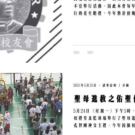
不宜舉行活動。因此本會每年
行的花生瞻禮，今年將於傍晚
安排如下： 18:30開始頌唸
父主持追思感恩祭...
2021年5月25日
讀畢需時 1 分鐘
聖母進教之佑聖
5月24日 (星期一) 下午
校禮堂及籃球場舉行了聖母
孔智剛神父主禮。今年因擴
的關係，在參與人數上設有