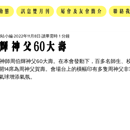
動態
訊息雙月刊
屬會及友會簡介
聯絡
網站小編
2022年11月8日
讀畢需時 1 分鐘
輝神父60大壽
為 5 顆星）。
指導神師周伯輝神父60大壽。在本會發動下，百多名師生、
開14席為周神父賀壽。會場台上的橫幅印有多隻周神父非
氣球增添氣氛。