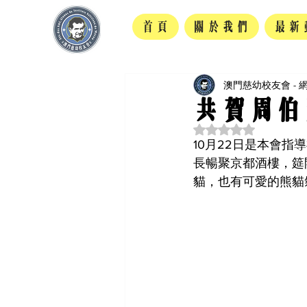
首頁
關於我們
最新
澳門慈幼校友會 - 
共賀周伯
評等為 NaN（最高
10月22日是本會
長暢聚京都酒樓，筵
貓，也有可愛的熊貓