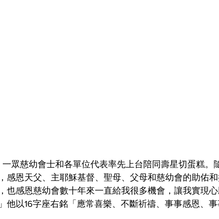
，一眾慈幼會士和各單位代表率先上台陪同壽星切蛋糕。
，感恩天父、主耶穌基督、聖母、父母和慈幼會的助佑和
，也感恩慈幼會數十年來一直給我很多機會，讓我實現心
」他以16字座右銘「應常喜樂、不斷祈禱、事事感恩、