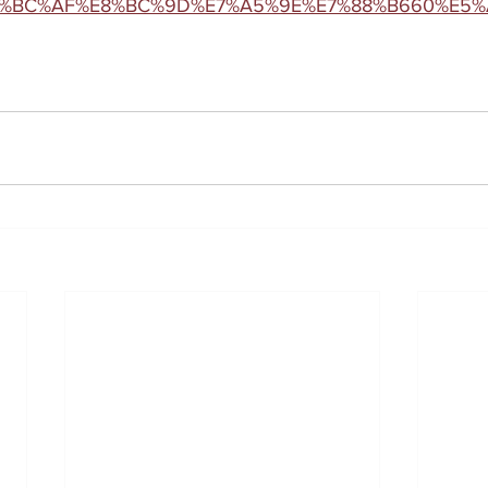
4%BC%AF%E8%BC%9D%E7%A5%9E%E7%88%B660%E5%