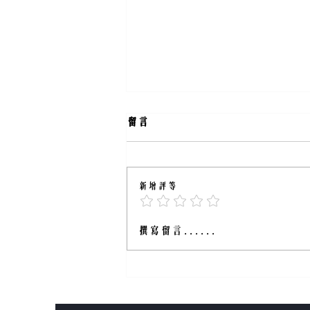
留言
2024年度回校日
新增評等
撰寫留言......