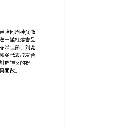
榮陪同周神父敬
送一罐紅燒吉品
品嚐佳餚、到處
耀榮代表校友會
對周神父的祝
盡興而散。