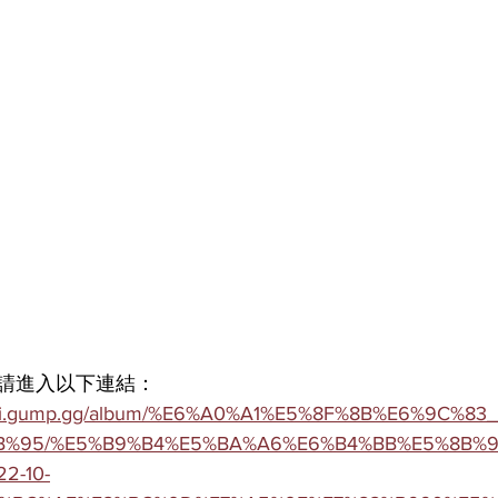
請進入以下連結：
umni.gump.gg/album/%E6%A0%A1%E5%8F%8B%E6%9C%83
B%95/%E5%B9%B4%E5%BA%A6%E6%B4%BB%E5%8B%
22-10-