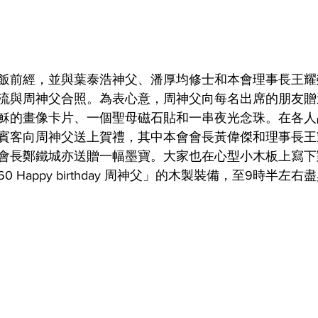
飯前經，並與葉泰浩神父、潘厚均修士和本會理事長王耀
流與周神父合照。為表心意，周神父向每名出席的朋友贈
穌的畫像卡片、一個聖母磁石貼和一串夜光念珠。在各人
賓客向周神父送上賀禮，其中本會會長黃偉傑和理事長王
會長鄭鐵城亦送贈一幅墨寶。大家也在心型小木板上寫下
 Happy birthday 周神父」的木製裝備，至9時半左右