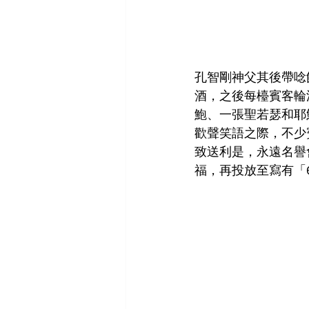
孔智剛神父其後帶唸
酒，之後每檯賓客輪
鮑、一張聖若瑟和耶
歡聲笑語之際，不少
致送利是，永遠名譽
福，再投放至寫有「60