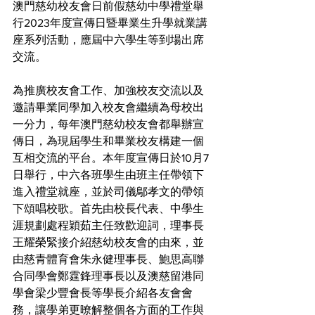
澳門慈幼校友會日前假慈幼中學禮堂舉
行2023年度宣傳日暨畢業生升學就業講
座系列活動，應屆中六學生等到場出席
交流。
為推廣校友會工作、加強校友交流以及
邀請畢業同學加入校友會繼續為母校出
一分力，每年澳門慈幼校友會都舉辦宣
傳日，為現屆學生和畢業校友構建一個
互相交流的平台。本年度宣傳日於10月7
日舉行，中六各班學生由班主任帶領下
進入禮堂就座，並於司儀鄔孝文的帶領
下頌唱校歌。首先由校長代表、中學生
涯規劃處程穎茹主任致歡迎詞，理事長
王耀榮緊接介紹慈幼校友會的由來，並
由慈青體育會朱永健理事長、鮑思高聯
合同學會鄭霆鋒理事長以及澳慈留港同
學會梁少豐會長等學長介紹各友會會
務，讓學弟更暸解整個各方面的工作與