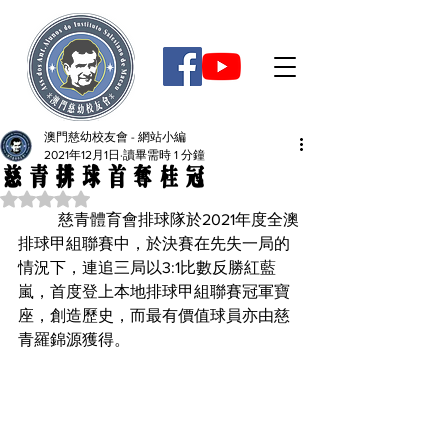
澳門慈幼校友會 - 網站小編
2021年12月1日
讀畢需時 1 分鐘
慈青排球首奪桂冠
評等為 NaN（最高為 5 顆星）。
	慈青體育會排球隊於2021年度全澳
排球甲組聯賽中，於決賽在先失一局的
情況下，連追三局以3:1比數反勝紅藍
嵐，首度登上本地排球甲組聯賽冠軍寶
座，創造歷史，而最有價值球員亦由慈
青羅錦源獲得。