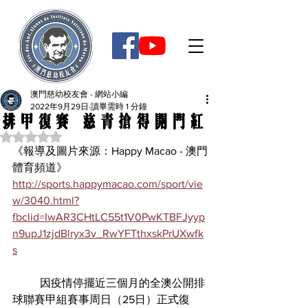
澳門慈幼校友會 - 網站小編
2022年9月29日
讀畢需時 1 分鐘
排甲復賽 慈青搶得開門紅
評等為 NaN（最高為 5 顆星）。
《報導及圖片來源：Happy Macao - 澳門
體育頻道》
http://sports.happymacao.com/sport/vie
w/3040.html?
fbclid=IwAR3CHtLC55t1V0PwKTBFJyyp
n9upJ1zjdBlryx3v_RwYFTthxskPrUXwfk
s
	因疫情停擺近三個月的全澳公開排
球聯賽甲組賽事周日（25日）正式復