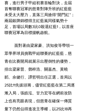
賽，進行男子甲組初賽首輪對決，去屆
首奪聯賽冠軍的慈青對陣升班的紅藍藍
未受太大壓力，直落三局搶得“開門紅”；
兩屆銀牌錦標得主紅藍嵐同樣氣勢十
足，首場以局數3比0殺退紅藍1，以首座
聯賽冠軍為目標揚帆啟航。
	面對著由梁家豪、洪知俊等帶領一
眾學界球員挑戰甲組聯賽的紅藍藍，慈
青在比賽開局就展示出壓倒性的優勢，
排出梁家晉、鄧梓浩、關嘉杰、黃曉
韜、佘健行、譚哲明出任正選，首局以
25比11先拔頭籌，儘管紅藍藍在第二局逐
漸入局，張皓泓、甘力宏等在網前攻防
上也有亮眼表現，但慈青在確保一傳質
量下仍然佔得進攻主導權，以25比18再