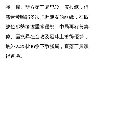
勝一局。雙方第三局早段一度拉鋸，但
慈青黃曉韜多次把握隊友的組織，在四
號位起勢搶攻重掌優勢，中局再有莫嘉
偉、區振昇在進攻及發球上搶得優勢，
最終以25比16拿下致勝局，直落三局贏
得首勝。