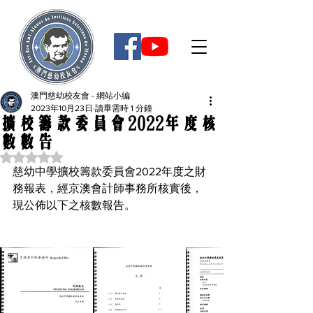
澳門慈幼校友會 - 網站小編
2023年10月23日
讀畢需時 1 分鐘
擴校籌款委員會2022年度核
數數告
評等為 NaN（最高為 5 顆星）。
慈幼中學擴校籌款委員會2022年度之財
務報表，經京澳會計師事務所核實後，
現公佈以下之核數報告。