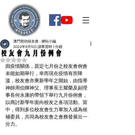
澳門慈幼校友會 - 網站小編
2022年9月5日
讀畢需時 1 分鐘
校友會九月份例會
評等為 NaN（最高為 5 顆星）。
因疫情關係，原定七月份之校友會例會
未能如期舉行，幸而現在疫情有所降
溫，校友會亦乘新學年之開始，由指導
神師周伯輝神父、理事長王耀榮及副理
事長何永康的帶領下舉行九月份例會，
以商討新學年面向校友之各項活動。當
中，得到多位校友會生力軍加入成為候
補委員，共同為校友會之會務發展出一
分力。