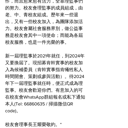
作，而且愈來愈有活力，全靠理監事們
的努力。校友會理監事的成員組成，由
老、中、青校友組成。歷年來一些退
出，又有一些校友加入，為團隊添加活
力。校友會屬社會服務界別，做公益事
務是校友會其中一項使命；而能為各屆
校友服務，也是一件光榮的事。
新一屆理監事於2021年就任，到2024年
又要換屆了。現招募肯幹實事的校友加
入為候補委員（肯幹實事指肯犧牲私人
時間開會、策劃或參與活動）。待2024
年下一屆理監事就任時，便正式成為理
監事。校友會歡迎你們。有意加入的可
在校友會WhatsApp群組報名或私下通知
本人(Tel: 66860635 / 掃描微信QR 
code)。
校友會理事長王耀榮敬約。“