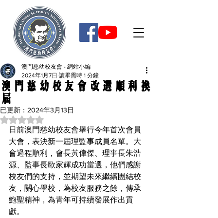
澳門慈幼校友會 - 網站小編
2024年1月7日
讀畢需時 1 分鐘
澳門慈幼校友會改選順利換
屆
已更新：
2024年3月13日
評等為 NaN（最高為 5 顆星）。
日前澳門慈幼校友會舉行今年首次會員
大會，表決新一屆理監事成員名單。大
會過程順利，會長黃偉傑、理事長朱浩
源、監事長歐家輝成功當選，他們感謝
校友們的支持，並期望未來繼續團結校
友，關心學校，為校友服務之餘，傳承
鮑聖精神，為青年可持續發展作出貢
獻。