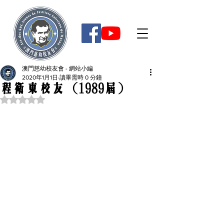
澳門慈幼校友會 - 網站小編
2020年1月1日
讀畢需時 0 分鐘
程衛東校友 (1989屆)
評等為 NaN（最高為 5 顆星）。