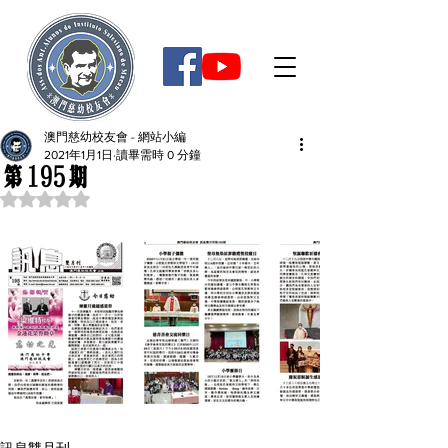
澳門慈幼校友會 - 網站小編
2021年1月1日
讀畢需時 0 分鐘
第195期
評等為 NaN（最高為 5 顆星）。