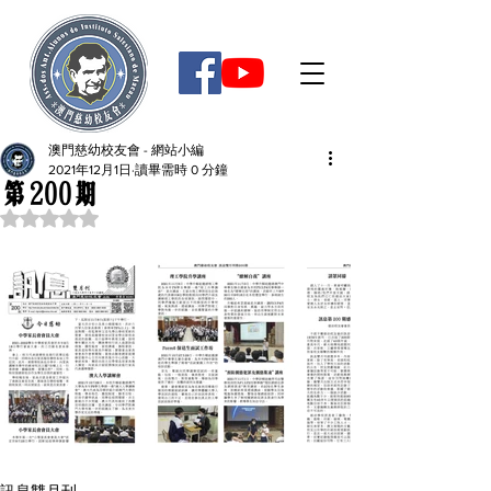
澳門慈幼校友會 - 網站小編
2021年12月1日
讀畢需時 0 分鐘
第200期
評等為 NaN（最高為 5 顆星）。