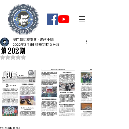
澳門慈幼校友會 - 網站小編
2022年3月1日
讀畢需時 0 分鐘
第202期
評等為 NaN（最高為 5 顆星）。