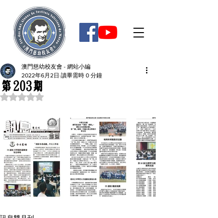
澳門慈幼校友會 - 網站小編
2022年6月2日
讀畢需時 0 分鐘
第203期
評等為 NaN（最高為 5 顆星）。