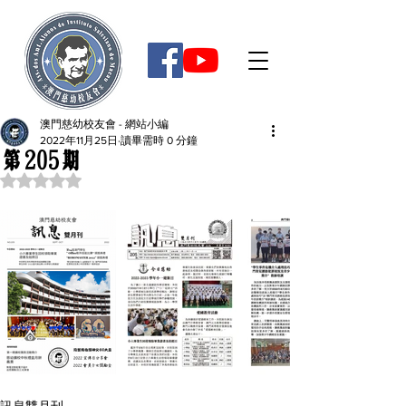
澳門慈幼校友會 - 網站小編
2022年11月25日
讀畢需時 0 分鐘
第205期
評等為 NaN（最高為 5 顆星）。