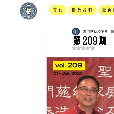
首頁
關於我們
最新
澳門慈幼校友會 - 
第209期
評等為 NaN（最高