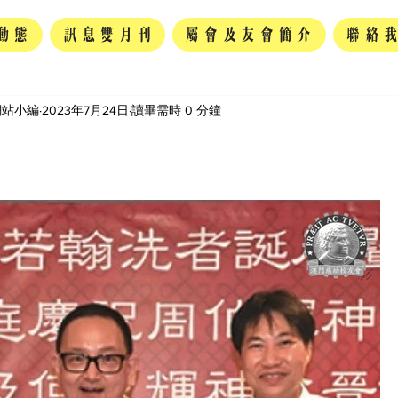
動態
訊息雙月刊
屬會及友會簡介
聯絡
網站小編
2023年7月24日
讀畢需時 0 分鐘
為 5 顆星）。