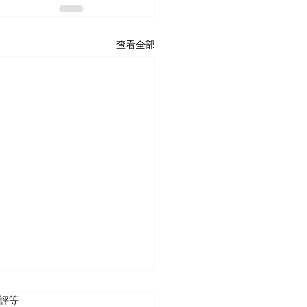
查看全部
 5 顆星）。
評等