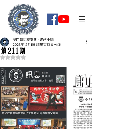
澳門慈幼校友會 - 網站小編
2023年12月1日
讀畢需時 0 分鐘
第211期
評等為 NaN（最高為 5 顆星）。