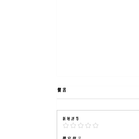
留言
第223期
新增評等
撰寫留言......