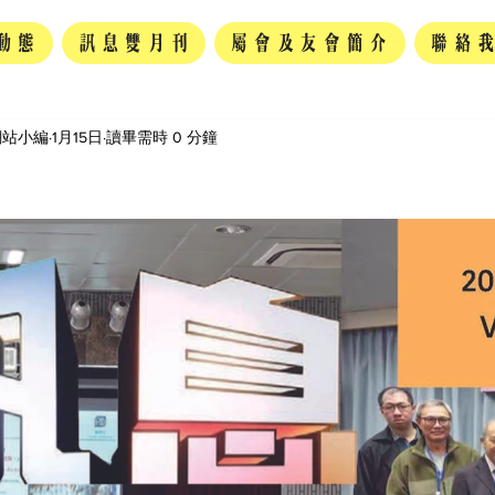
動態
訊息雙月刊
屬會及友會簡介
聯絡
網站小編
1月15日
讀畢需時 0 分鐘
為 5 顆星）。