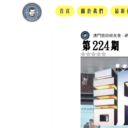
首頁
關於我們
最新
澳門慈幼校友會 - 
第224期
評等為 NaN（最高