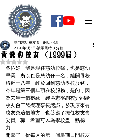
澳門慈幼校友會 - 網站小編
2020年1月1日
讀畢需時 3 分鐘
黃飛豹校友 (1999屆)
評等為 NaN（最高為 5 顆星）。
各位好！我是現任慈幼校醫，也是慈幼
畢業，所以也是慈幼仔一名，離開母校
將近十八年，終於回到慈幼學校服務，
今年是第三個年頭在校服務，是的，因
為去年一個機緣，經區志權副校介紹給
校友會王耀榮理事長認識，發現原來有
校友會這個地方，也答應了擔任校友會
委員一職，希望可以為學校盡一點棉
力。
開學了，從每月的第一個星期日開校友