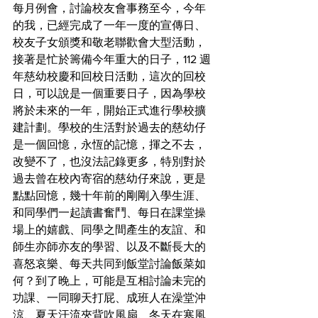
每月例會，討論校友會事務至今，今年
的我，已經完成了一年一度的宣傳日、
校友子女頒獎和敬老聯歡會大型活動，
接著是忙於籌備今年重大的日子，112 週
年慈幼校慶和回校日活動，這次的回校
日，可以說是一個重要日子，因為學校
將於未來的一年，開始正式進行學校擴
建計劃。學校的生活對於過去的慈幼仔
是一個回憶，永恆的記憶，揮之不去，
改變不了，也沒法記錄更多，特別對於
過去曾在校內寄宿的慈幼仔來說，更是
點點回憶，幾十年前的剛剛入學生涯、
和同學們一起讀書奮鬥、每日在課堂操
場上的嬉戲、同學之間產生的友誼、和
師生亦師亦友的學習、以及不斷長大的
喜怒哀樂、每天共同到飯堂討論飯菜如
何？到了晚上，可能是互相討論未完的
功課、一同聊天打屁、成班人在澡堂沖
涼、夏天汗流夾背吹風扇、冬天在寒風