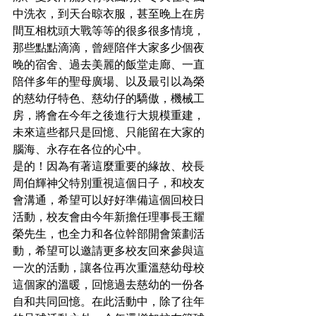
中洗衣，到天台晾衣服，甚至晚上在房
間互相枕頭大戰等等的很多很多情境，
那些點點滴滴，曾經陪伴大家多少個夜
晚的宿舍、過去美麗的飯堂走廊、一直
陪伴多年的聖母廣場、以及最引以為榮
的慈幼仔特色、慈幼仔的驕傲，機械工
房，將會在今年之後進行大規模重建，
未來這些都只是回憶、只能留在大家的
腦海、永存在各位的心中。
是的！因為有著這麼重要的緣故、校長
周伯輝神父特別重視這個日子，和校友
會溝通，希望可以好好準備這個回校日
活動，校友會由今年新擔任理事長王耀
榮先生，也全力和各位幹部開會策劃活
動，希望可以邀請更多校友回來參與這
一次的活動，讓各位再次重溫慈幼母校
這個家的溫暖，回憶過去慈幼的一份各
自和共同回憶。在此活動中，除了往年