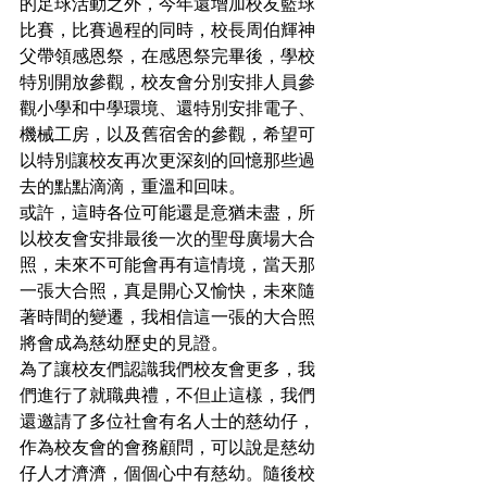
的足球活動之外，今年還增加校友籃球
比賽，比賽過程的同時，校長周伯輝神
父帶領感恩祭，在感恩祭完畢後，學校
特別開放參觀，校友會分別安排人員參
觀小學和中學環境、還特別安排電子、
機械工房，以及舊宿舍的參觀，希望可
以特別讓校友再次更深刻的回憶那些過
去的點點滴滴，重溫和回味。
或許，這時各位可能還是意猶未盡，所
以校友會安排最後一次的聖母廣場大合
照，未來不可能會再有這情境，當天那
一張大合照，真是開心又愉快，未來隨
著時間的變遷，我相信這一張的大合照
將會成為慈幼歷史的見證。
為了讓校友們認識我們校友會更多，我
們進行了就職典禮，不但止這樣，我們
還邀請了多位社會有名人士的慈幼仔，
作為校友會的會務顧問，可以說是慈幼
仔人才濟濟，個個心中有慈幼。隨後校