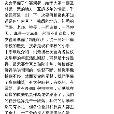
友會準備了午宴聚餐，給予大家一個互
相聚一聚的地方、互訴多年的情誼，千
金難買這一刻，下一次要再相聚也不知
道是何年何月了！熟悉的地方、熟悉的
同學、老師、神長，一同進餐，一同聊
天， 真是一大幸事。然而不止這樣，校
友會還準備了精彩影片，從一開始回顧
學校的歷史，接著是現在學校的小學、
中學環境介紹，到最後校友會為各位校
友舉辦的年度活動回顧，可算是十分難
得，當天宴會真是熱鬧非常，每枱都是
聊得哄哄鬧鬧的，笑聲不斷、相機手機
拍個不停，然而宴會的尾聲，我們準備
了多個抽獎，有大包細包，有吃的、有
電器、還有多個紅包抽抽抽，活動就在
這樣的歡樂氣氛作為尾聲結束了，我們
的任務也算是告一段落。我們的活動雖
然尚有不足，但各位會員和負責人都盡
了全力，十二分的投入來準備此次活