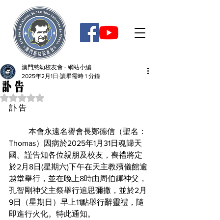
澳門慈幼校友會 - 網站小編
2025年2月1日
讀畢需時 1 分鐘
訃告
評等為 NaN（最高為 5 顆星）。
訃 告
	本會永遠名譽會長鄭德信（聖名：
Thomas）因病於2025年1月31日魂歸天
國。謹告知各位親朋及校友，喪禮將定
於2月8日(星期六)下午在天主教殯儀館逾
越堂舉行，並在晚上8時由周伯輝神父，
孔智剛神父主祭舉行追思彌撒，並於2月
9日（星期日）早上11點舉行辭靈禮，隨
即進行火化。特此通知。