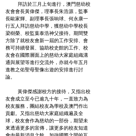
	拜訪於三月上旬進行，澳門慈幼校
友會會長黃偉傑，理事長朱浩源，監事
長歐家輝、副理事長張响球、何永康一
行五人拜訪慈幼中學，獲慈幼中學校長
梁樹榮、校監葉泰浩神父接待。期間雙
方除了就校友會新一屆的工作安排、會
務可持續發展、協助校史館的工作、校
友會在國際層面上的慈幼大家庭組織溝
通與展望等進行交流外，亦就今年五月
進教之佑聖母聖像出遊的安排進行討
論。
	黃偉傑感謝校方的接待，又指出校
友會成立至今已逾九十年，一直致力為
校友服務，團結校友為學校及澳門作出
貢獻。又指出慈幼大家庭組織遍及全
球，校友會作為慈幼的一部份，期望未
來透過更多的宣傳，讓更多的校友知道
會內最新消息之餘，加強國際之間的互