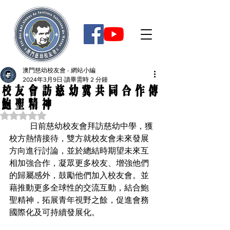
澳門慈幼校友會 - 網站小編
2024年3月9日
讀畢需時 2 分鐘
校友會訪慈幼冀共同合作傳
鮑聖精神
評等為 NaN（最高為 5 顆星）。
	日前慈幼校友會拜訪慈幼中學，獲
校方熱情接待，雙方就校友會未來發展
方向進行討論，並於總結時期望未來互
相加強合作，凝眾更多校友、增強他們
的歸屬感外，鼓勵他們加入校友會。並
藉推動更多全球性的交流互動，結合鮑
聖精神，拓展青年視野之餘，促進會務
國際化及可持續發展化。